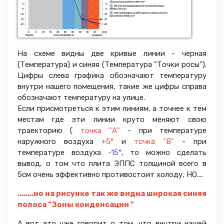
На схеме видны две кривые линии - черная
(Температура) и синяя (Температура "Точки росы").
Цифры слева графика обозначают температуру
внутри нашего помещения, такие же цифры справа
обозначают температуру на улице.
Если присмотреться к этим линиям, а точнее к тем
местам где эти линии круто меняют свою
траекторию (
точка "А"
- при температуре
наружного воздуха
+5°
и
точка "В"
- при
температуре воздуха
-15°
, то можно сделать
вывод, о том что плита ЭППС толщиной всего в
5см очень эффективно противостоит холоду, НО....
........но на рисунке так же видна широкая синяя
полоса "Зоны конденсации "
А вот это уже говорит о том, что внутри нашей